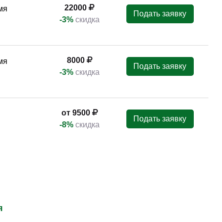
22000
мя
Подать заявку
-3%
скидка
8000
мя
Подать заявку
-3%
скидка
от 9500
Подать заявку
-8%
скидка
я