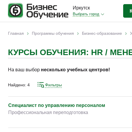
Иркутск
Выбрать город
Бизнес-образование
(21)
›
›
›
Главная
Программы обучения
Бизнес-образование
Вы здесь
IT-сфера
(3)
КУРСЫ ОБУЧЕНИЯ: HR / МЕ
Отраслевые
(11)
Компьютерная грамотность
(9)
На ваш выбор
несколько учебных центров!
Дизайн
(1)
Прочее
(1)
Найдено:
4
Фильтры
Специалист по управлению персоналом
Профессиональная переподготовка