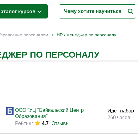
Каталог курсов
Бухгалтерия и налоги
(6)
›
Управление персоналом
HR / менеджер по персоналу
Управление персоналом
(5)
НЕДЖЕР ПО ПЕРСОНАЛУ
Кадровый менеджмент
(5)
Логистика и снабжение
(4)
ВЭД / таможня
(1)
Делопроизводство / секретариат / АХО
(2)
ООО "УЦ "Байкальский Центр
Идёт набор
Образования"
260 часов
Рейтинг
4.7
Отзывы