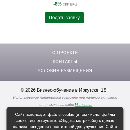
-8%
скидка
Подать заявку
О ПРОЕКТЕ
КОНТАКТЫ
УСЛОВИЯ РАЗМЕЩЕНИЯ
18+
© 2026 Бизнес-обучение в Иркутске.
Использование материалов возможно при наличии активной
гиперссылки на сайт
Irk.rosbo.ru
Реклама. Информация о рекламодателях по ссылкам
Сайт использует файлы cookie (в том числе, файлы
Политика в отношении
обработки персональных данных
cookie, используемые «Яндекс-метрикой») с целью
анализа поведения посетителей для улучшения Сайта.