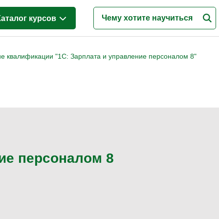
Каталог курсов
Бухгалтерия и налоги
(6)
е квалификации "1С: Зарплата и управление персоналом 8"
Управление персоналом
(5)
Кадровый менеджмент
(5)
Логистика и снабжение
(4)
ВЭД / таможня
(1)
Делопроизводство / секретариат / АХО
(2)
ние персоналом 8