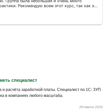
. Группа была небольшая и очень много
актики. Рекомендую всем этот курс, так как эти
ся каждому. Уютное пространство,
удники, удобное местоположение.
уметь специалист
 и расчёта заработной платы. Специалист по 1С: ЗУП
на в компаниях любого масштаба.
[09 марта 2026]