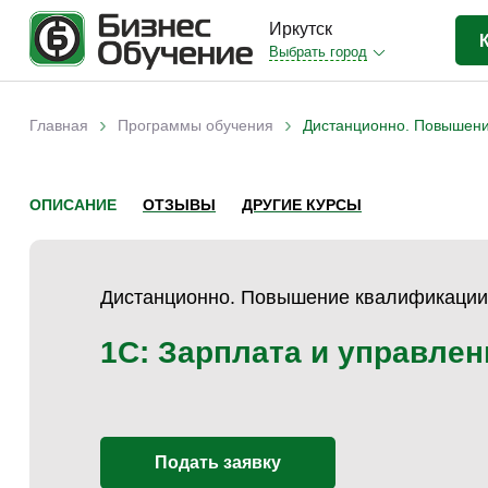
Иркутск
Выбрать город
Бизнес-образование
(21)
›
›
Главная
Программы обучения
Дистанционно. Повышени
Вы здесь
IT-сфера
(3)
Отраслевые
(11)
ОПИСАНИЕ
ОТЗЫВЫ
ДРУГИЕ КУРСЫ
Компьютерная грамотность
(9)
Дизайн
(1)
Дистанционно. Повышение квалификации
Прочее
(1)
1С: Зарплата и управле
Подать заявку