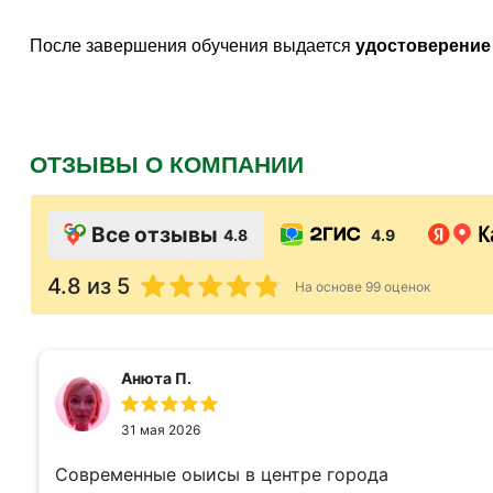
После завершения обучения выдается
удостоверение
ОТЗЫВЫ О КОМПАНИИ
Все отзывы
4.8
4.9
4.8
из 5
На основе
99
оценок
Анюта П.
31 мая 2026
Современные оыисы в центре города